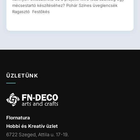
mécsestartó készítéséhez? Pohár Színes üveglencsék
Ragasztó Festőkés
ÜZLETÜNK
Flornatura
Hobbi és Kreatív üzlet
6722 Szeged, Attila u. 17-19.