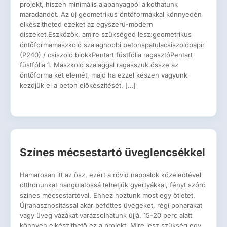
projekt, hiszen minimális alapanyagból alkothatunk
maradandót. Az új geometrikus öntőformákkal könnyedén
elkészítheted ezeket az egyszerű-modern
díszeket.Eszközök, amire szükséged lesz:geometrikus
öntőformamaszkoló szalaghobbi betonspatulacsiszolópapír
(P240) / csiszoló blokkPentart füstfólia ragasztóPentart
füstfólia 1. Maszkoló szalaggal ragasszuk össze az
öntőforma két elemét, majd ha ezzel készen vagyunk
kezdjük el a beton előkészítését. […]
Színes mécsestartó üveglencsékkel
Hamarosan itt az ősz, ezért a rövid nappalok közeledtével
otthonunkat hangulatossá tehetjük gyertyákkal, fényt szóró
színes mécsestartóval. Ehhez hoztunk most egy ötletet.
Újrahasznosítással akár befőttes üvegeket, régi poharakat
vagy üveg vázákat varázsolhatunk újjá. 15-20 perc alatt
könnyen elkészíthető ez a projekt. Mire lesz szükség egy