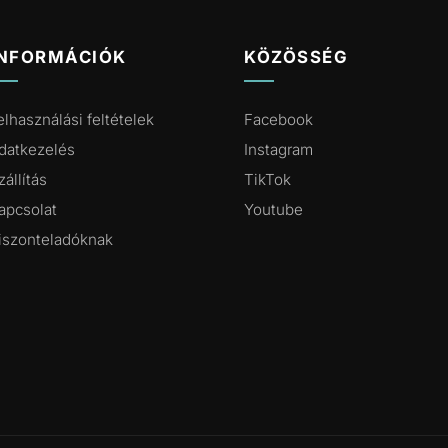
INFORMÁCIÓK
KÖZÖSSÉG
elhasználási feltételek
Facebook
datkezelés
Instagram
zállítás
TikTok
apcsolat
Youtube
iszonteladóknak