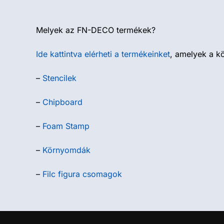
Melyek az FN-DECO termékek?
Ide kattintva elérheti a termékeinket
, amelyek a k
–
Stencilek
–
Chipboard
–
Foam Stamp
–
Környomdák
–
Filc figura csomagok