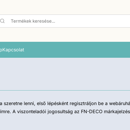
p
Kapcsolat
zeretne lenni, első lépésként regisztráljon be a webáruh
 címre. A viszonteladói jogosultság az FN-DECO márkajelzé