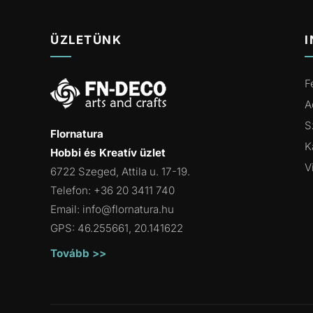
ÜZLETÜNK
F
A
S
Flornatura
K
Hobbi és Kreatív üzlet
V
6722 Szeged, Attila u. 17-19.
Telefon: +36 20 3411 740
Email:
info@flornatura.hu
GPS: 46.255661, 20.141622
Tovább >>