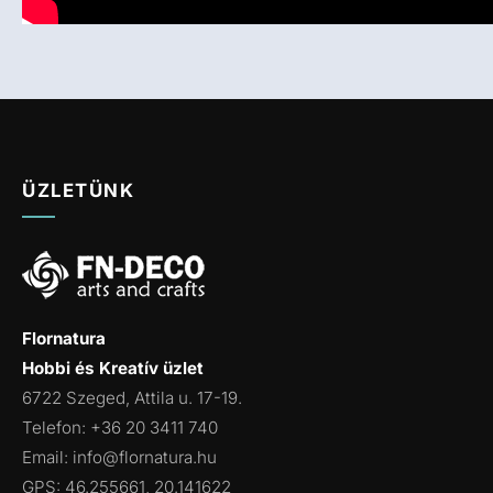
ÜZLETÜNK
Flornatura
Hobbi és Kreatív üzlet
6722 Szeged, Attila u. 17-19.
Telefon: +36 20 3411 740
Email:
info@flornatura.hu
GPS: 46.255661, 20.141622