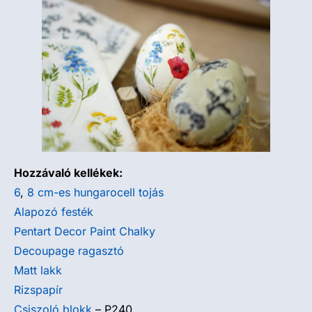
Hozzávaló kellékek:
6
,
8 cm-es hungarocell tojás
Alapozó festék
Pentart Decor Paint Chalky
Decoupage ragasztó
Matt lakk
Rizspapír
Csiszoló blokk
– P240