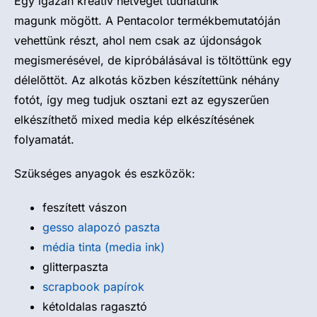
Egy igazán kreatív hétvégét tudhatunk
magunk mögött. A Pentacolor termékbemutatóján
vehettünk részt, ahol nem csak az újdonságok
megismerésével, de kipróbálásával is töltöttünk egy
délelőttöt. Az alkotás közben készítettünk néhány
fotót, így meg tudjuk osztani ezt az egyszerűen
elkészíthető mixed media kép elkészítésének
folyamatát.
Szükséges anyagok és eszközök:
feszített vászon
gesso alapozó paszta
média tinta (media ink)
glitterpaszta
scrapbook papírok
kétoldalas ragasztó