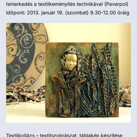
Ismerkedés a textilkemé
nyítés technikáva
l (Paverpol)
Időpont: 2013. január 19. (szombat) 9.30-12.00 óráig
Textilkoll
ázs – textilszob
rászat, táblakép készítése