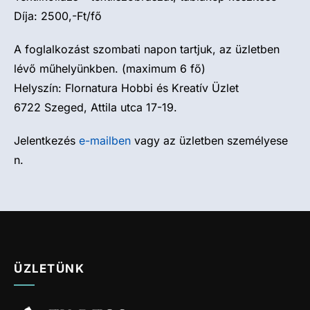
Díja: 2500,-Ft/f
ő
A foglalkozá
st szombati napon tartjuk, az üzletben
lévő műhelyünkb
en. (maximum 6 fő)
Helyszín: Flornatura Hobbi és Kreatív Üzlet
6722 Szeged, Attila utca 17-19.
Jelentkezé
s
e-mailben
vagy az üzletben személyese
n.
ÜZLETÜNK