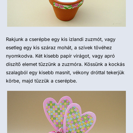
Rakjunk a cserépbe egy kis izlandi zuzmót, vagy
esetleg egy kis száraz mohát, a szívek tövéhez
nyomkodva. Két kisebb papír virágot, vagy apró
díszítő elemet tűzzünk a zuzmóra. Kössünk a kockás
szalagból egy kisebb masnit, vékony dróttal tekerjük
körbe, majd tűzzük a cserépbe.