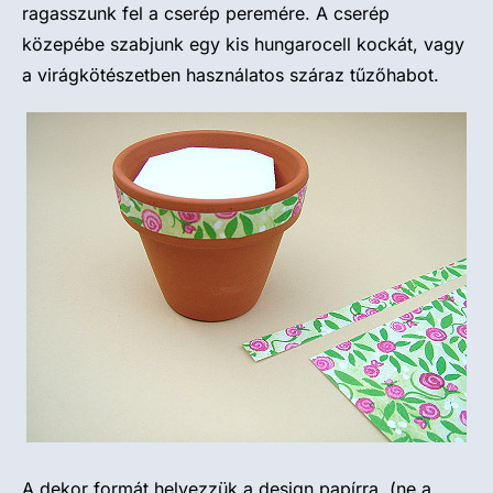
ragasszunk fel a cserép peremére. A cserép
közepébe szabjunk egy kis hungarocell kockát, vagy
a virágkötészetben használatos száraz tűzőhabot.
A dekor formát helyezzük a design papírra, (ne a