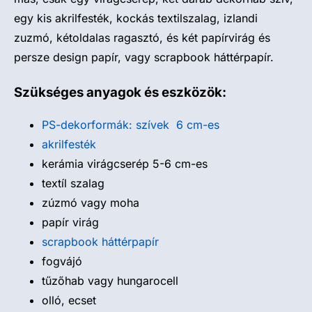
egy kis akrilfesték, kockás textilszalag, izlandi
zuzmó, kétoldalas ragasztó, és két papírvirág és
persze design papír, vagy scrapbook háttérpapír.
Szükséges anyagok és eszközök:
PS-dekorformák: szívek 6 cm-es
akrilfesték
kerámia virágcserép 5-6 cm-es
textíl szalag
zúzmó vagy moha
papír virág
scrapbook háttérpapír
fogvájó
tűzőhab vagy hungarocell
olló, ecset