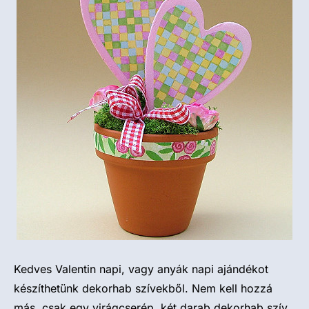
Kedves Valentin napi, vagy anyák napi ajándékot
készíthetünk dekorhab szívekből. Nem kell hozzá
más, csak egy virágcserép, két darab dekorhab szív,