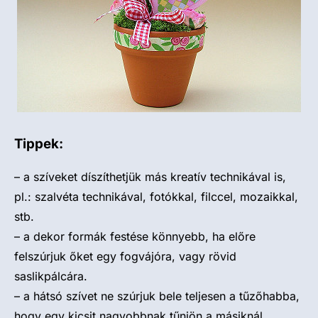
Tippek:
– a szíveket díszíthetjük más kreatív technikával is,
pl.: szalvéta technikával, fotókkal, filccel, mozaikkal,
stb.
– a dekor formák festése könnyebb, ha előre
felszúrjuk őket egy fogvájóra, vagy rövid
saslikpálcára.
– a hátsó szívet ne szúrjuk bele teljesen a tűzőhabba,
hogy egy kicsit nagyobbnak tűnjön a másiknál.